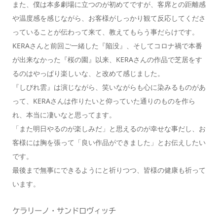
また、僕は本多劇場に立つのが初めてですが、客席との距離感
や温度感を感じながら、お客様がしっかり観て反応してくださ
っていることが伝わって来て、教えてもらう事だらけです。
KERAさんと前回ご一緒した『陥没』、そしてコロナ禍で本番
が出来なかった『桜の園』以来、KERAさんの作品で芝居をす
るのはやっぱり楽しいな、と改めて感じました。
『しびれ雲』は演じながら、笑いながらも心に染みるものがあ
って、KERAさんは作りたいと仰っていた通りのものを作ら
れ、本当に凄いなと思ってます。
「また明日やるのが楽しみだ」と思えるのが幸せな事だし、お
客様には胸を張って「良い作品ができました」とお伝えしたい
です。
最後まで無事にできるようにと祈りつつ、皆様の健康も祈って
います。
ケラリーノ・サンドロヴィッチ