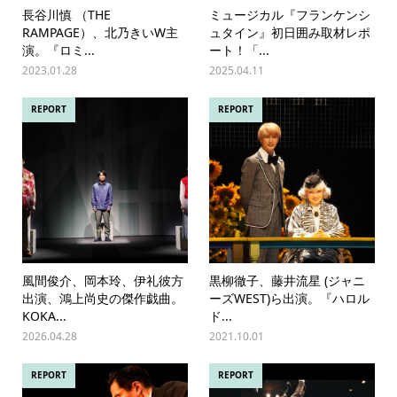
長谷川慎 （THE
ミュージカル『フランケンシ
RAMPAGE）、北乃きいW主
ュタイン』初日囲み取材レポ
演。『ロミ...
ート！「...
2023.01.28
2025.04.11
REPORT
REPORT
風間俊介、岡本玲、伊礼彼方
黒柳徹子、藤井流星 (ジャニ
出演、鴻上尚史の傑作戯曲。
ーズWEST)ら出演。『ハロル
KOKA...
ド...
2026.04.28
2021.10.01
REPORT
REPORT