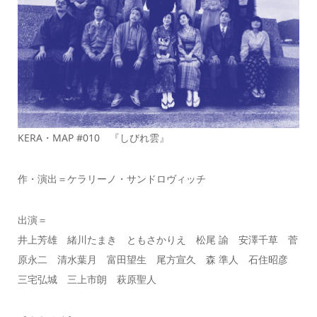
KERA・MAP #010 『しびれ雲』
作・演出＝ケラリーノ・サンドロヴィッチ
出演＝
井上芳雄 緒川たまき ともさかりえ 松尾 諭 安澤千草 菅
原永二 清水葉月 富田望生 尾方宣久 森 準人 石住昭彦
三宅弘城 三上市朗 萩原聖人