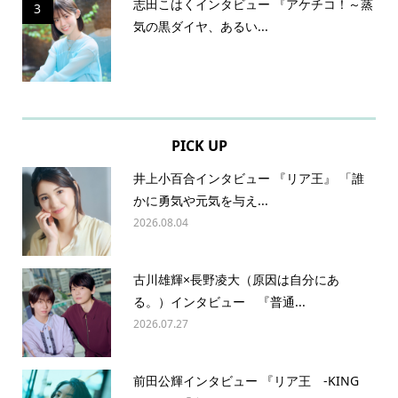
志田こはくインタビュー 『アケチコ！～蒸
3
気の黒ダイヤ、あるい...
PICK UP
井上小百合インタビュー 『リア王』 「誰
かに勇気や元気を与え...
2026.08.04
古川雄輝×長野凌大（原因は自分にあ
る。）インタビュー 『普通...
2026.07.27
前田公輝インタビュー 『リア王 -KING