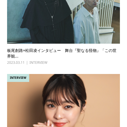
板尾創路×松田凌インタビュー 舞台『聖なる怪物』「この世
界観...
2023.03.11
INTERVIEW
INTERVIEW