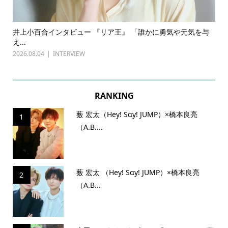
与
古川雄輝×長野凌大（原因は自分にある。）インタビュー
前田
『普通...
202
2026.07.27
INTERVIEW
RANKING
薮 宏太（Hey! Sɑy! JUMP）×橋本良亮
1
（A.B....
薮 宏太 （Hey! Sɑy! JUMP）×橋本良亮
2
（A.B...