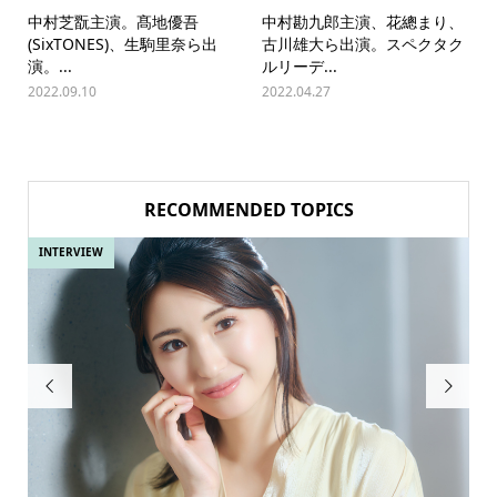
中村芝翫主演。髙地優吾
中村勘九郎主演、花總まり、
(SixTONES)、生駒里奈ら出
古川雄大ら出演。スペクタク
演。...
ルリーデ...
2022.09.10
2022.04.27
RECOMMENDED TOPICS
INTERVIEW
IN

