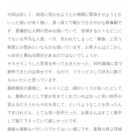
今回は珍しく、姑息に笑わせようとか無闇に緊張させようとか
いった狙いが全く無い、真っ直ぐで暖かでささやかな群像劇で
す。普遍的な人間の営みを描いていて、登場する人々もどこに
でもいる平凡な人達。一方、失われてしまった「家族」と言う
制度とか型みたいなものも描いています。お客さんはどこかし
ら自分と重ねる部分があるのではないでしょうか。
そろそろこうした芝居を作っておきたかった。50代最後に皆で
創作できたのは幸せです。なので、リラックスして好きに観て
もらいたいと思っています。
最終稽古の最後に、キャストには、細かいミスがあったとして
も、梟島の人として皆が生きてくれていればきっと良い拍手が
貰えるだろうからそれを信じて、というようなことを言ったん
ですけれども、とても良い拍手だった。お客さんはすごく集中
して観て下さっていて嬉しかったです。
座組も新鮮なバランスでとてもいい感じです。座長の井上芳雄