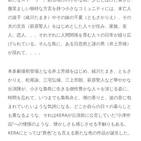
微笑ましい独特な方言を持つ小さなコミュニティには、未亡人
の波子（緒川たまき）やその妹の千夏（ともさかりえ）、その
夫の文吉（萩原聖人）をはじめとした人々が住み、家族、友
人、恋人、、、それぞれに人間関係を育む人々の日常が繰り広
げられている。そんな島に、ある日忽然と謎の男（井上芳雄）
が現れて、、、。
本多劇場初登場となる井上芳雄をはじめ、緒川たまき、ともさ
かりえ、松尾諭、三宅弘城、三上市朗、萩原聖人など華やかな
出演陣が、小さな梟島に生きる個性豊かな人々を演じる姿に、
時間を忘れて、いつまでも梟島弁と、潮の香りと、波の音に包
まれていたいような気持になる。どこか自らの日々の暮らしと
も重なるような、それはKERAが公演前に公言していた“小津作
品”への憧憬のような、懐かしさも感じさせる手触りもある。
KERAにとっては“異色”とも言える新たな色の作品が誕生した。