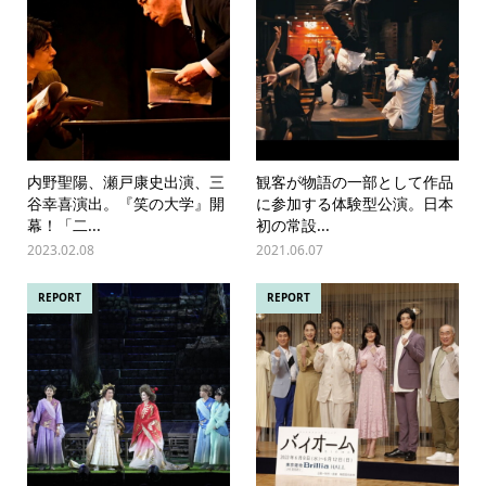
内野聖陽、瀬戸康史出演、三
観客が物語の一部として作品
谷幸喜演出。『笑の大学』開
に参加する体験型公演。日本
幕！「二...
初の常設...
2023.02.08
2021.06.07
REPORT
REPORT