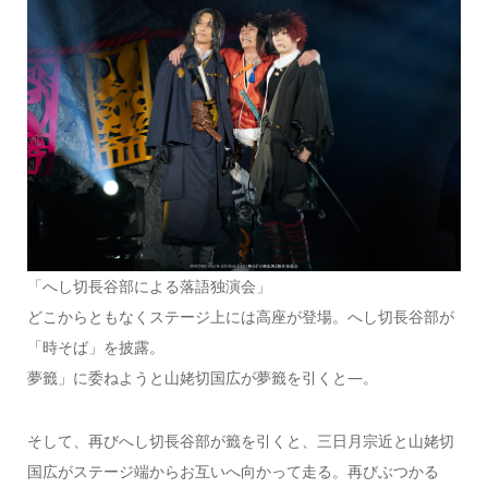
「へし切長谷部による落語独演会」
どこからともなくステージ上には高座が登場。へし切長谷部が
「時そば」を披露。
夢籤」に委ねようと山姥切国広が夢籤を引くと—。
そして、再びへし切長谷部が籤を引くと、三日月宗近と山姥切
国広がステージ端からお互いへ向かって走る。再びぶつかる