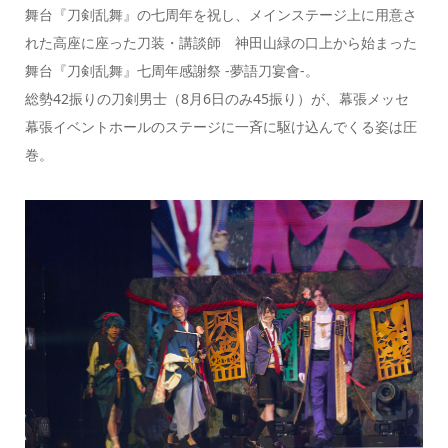
舞台『刀剣乱舞』の七周年を祝し、メインステージ上に用意さ
れた高座に座った刀装・講談師 神田山緑の口上から始まった
舞台『刀剣乱舞』七周年感謝祭 -夢語刀宴會-。
総勢42振りの刀剣男士（8月6日のみ45振り）が、幕張メッセ
幕張イベントホールのステージに一斉に駆け込んでくる姿は圧
巻。