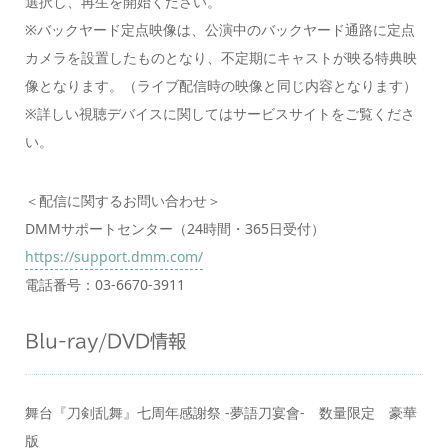
選択し、再生を開始ください。
※バックヤード定点映像は、公演中のバックヤード通路に定点
カメラを設置したものとなり、不定期にキャストが映る特典映
像となります。（ライブ配信時の映像と同じ内容となります）
※詳しい視聴デバイスに関してはサービスサイトをご覧くださ
い。
＜配信に関するお問い合わせ＞
DMMサポートセンター（24時間・365日受付）
https://support.dmm.com/
電話番号：03-6670-3911
Blu-ray/DVD情報
舞台『刀剣乱舞』七周年感謝祭 -夢語刀宴會- 数量限定 豪華
版