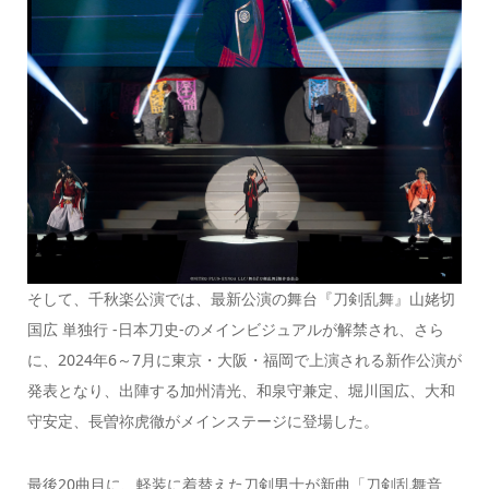
そして、千秋楽公演では、最新公演の舞台『刀剣乱舞』山姥切
国広 単独行 -日本刀史-のメインビジュアルが解禁され、さら
に、2024年6～7月に東京・大阪・福岡で上演される新作公演が
発表となり、出陣する加州清光、和泉守兼定、堀川国広、大和
守安定、長曽祢虎徹がメインステージに登場した。
最後20曲目に、軽装に着替えた刀剣男士が新曲「刀剣乱舞音