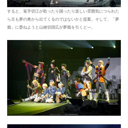
すると、篭手切江が歌ったり踊ったり楽しい雰囲気につられた
ら主も夢の奥から出てくるのではないかと提案。そして、「夢
籤」に委ねようと山姥切国広が夢籤を引くと—。