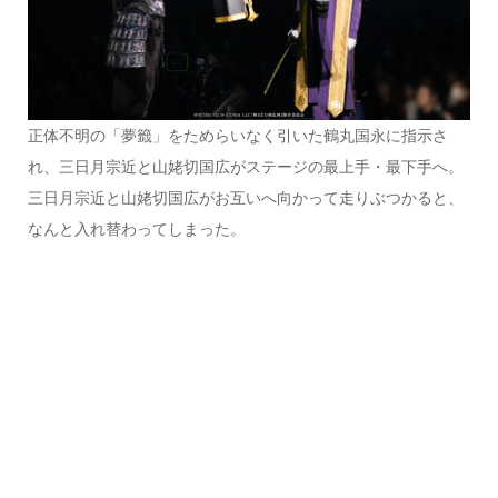
正体不明の「夢籤」をためらいなく引いた鶴丸国永に指示さ
れ、三日月宗近と山姥切国広がステージの最上手・最下手へ。
三日月宗近と山姥切国広がお互いへ向かって走りぶつかると、
なんと入れ替わってしまった。