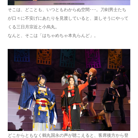
そこは、どことも、いつともわからぬ空間･･･。刀剣男士たち
が口々に不安げにあたりを見渡していると、楽しそうにやって
くる三日月宗近と小烏丸。
なんと、そこは「はちゃめちゃ本丸らんど」。
どこからともなく鶴丸国永の声が聴こえると、客席後方から登