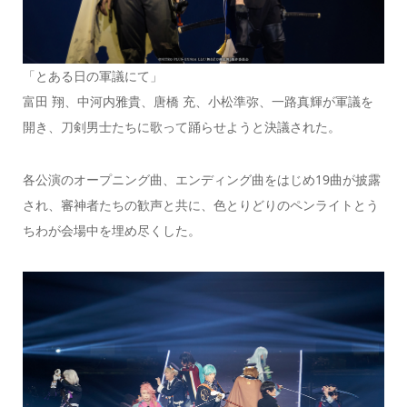
「とある日の軍議にて」
富田 翔、中河内雅貴、唐橋 充、小松準弥、一路真輝が軍議を
開き、刀剣男士たちに歌って踊らせようと決議された。
各公演のオープニング曲、エンディング曲をはじめ19曲が披露
され、審神者たちの歓声と共に、色とりどりのペンライトとう
ちわが会場中を埋め尽くした。