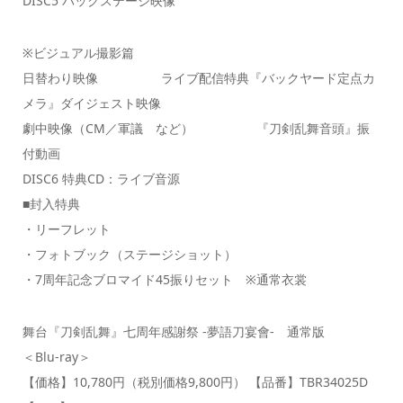
DISC5 バックステージ映像
※ビジュアル撮影篇
日替わり映像 ライブ配信特典『バックヤード定点カ
メラ』ダイジェスト映像
劇中映像（CM／軍議 など） 『刀剣乱舞音頭』振
付動画
DISC6 特典CD：ライブ音源
■封入特典
・リーフレット
・フォトブック（ステージショット）
・7周年記念ブロマイド45振りセット ※通常衣裳
舞台『刀剣乱舞』七周年感謝祭 -夢語刀宴會- 通常版
＜Blu-ray＞
【価格】10,780円（税別価格9,800円） 【品番】TBR34025D