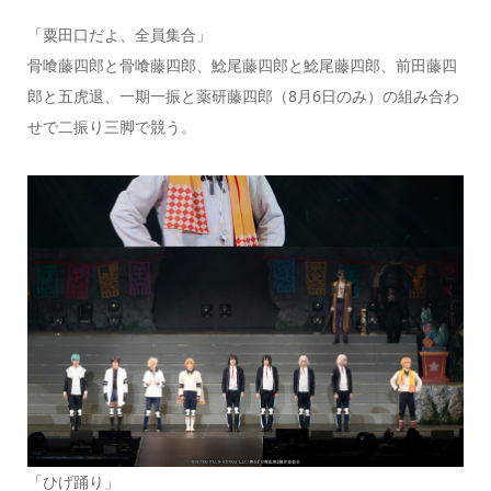
「粟田口だよ、全員集合」
骨喰藤四郎と骨喰藤四郎、鯰尾藤四郎と鯰尾藤四郎、前田藤四
郎と五虎退、一期一振と薬研藤四郎（8月6日のみ）の組み合わ
せで二振り三脚で競う。
「ひげ踊り」