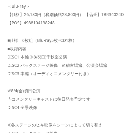
＜Blu-ray＞
【価格】26,180円（税別価格23,800円） 【品番】TBR34024D
【POS】4988104138248
■仕様 6枚組（Blu-ray5枚+CD1枚）
■収録内容
DISC1 本編 ※8/6(日)千秋楽公演
DISC2 バックステージ映像 ※稽古場篇、公演会場篇
DISC3 本編（オーディオコメンタリー付き）
※8/4(金)初日公演
┗コメンタリーキャストは後日発表予定です
DISC4 全景映像
※各ステージのヒキ映像をシーンによって切り替え