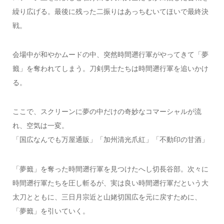
繰り広げる。最後に残った二振りはあっちむいてほいで最終決
戦。
会場中が和やかムードの中、突然時間遡行軍がやってきて「夢
籤」を奪われてしまう。刀剣男士たちは時間遡行軍を追いかけ
る。
ここで、スクリーンに夢の中だけの奇妙なコマーシャルが流
れ、空気は一変。
「国広なんでも万屋通販」「加州清光爪紅」「不動印の甘酒」
「夢籤」を奪った時間遡行軍を見つけたへし切長谷部。次々に
時間遡行軍たちを圧し斬るが、実は良い時間遡行軍だという大
太刀とともに、三日月宗近と山姥切国広を元に戻すために、
「夢籤」を引いていく。