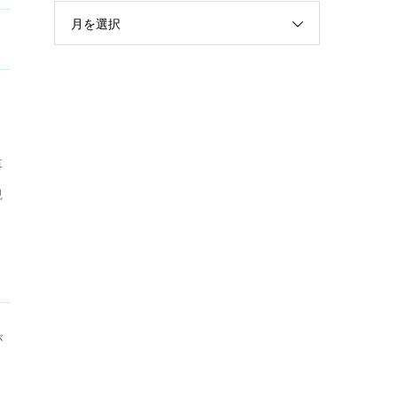
月を選択
く
再
観
が
う