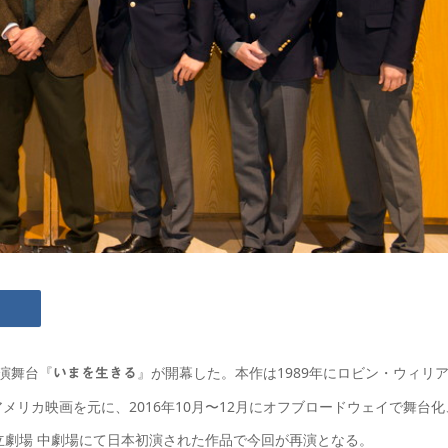
主演舞台『
』が開幕した。本作は1989年にロビン・ウィリ
いまを生きる
リカ映画を元に、2016年10月〜12月にオフブロードウェイで舞台化
立劇場 中劇場にて日本初演された作品で今回が再演となる。