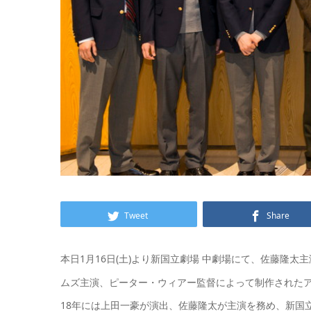
Tweet
Share
本日1月16日(土)より新国立劇場 中劇場にて、佐藤隆太
ムズ主演、ピーター・ウィアー監督によって制作されたアメ
18年には上田一豪が演出、佐藤隆太が主演を務め、新国