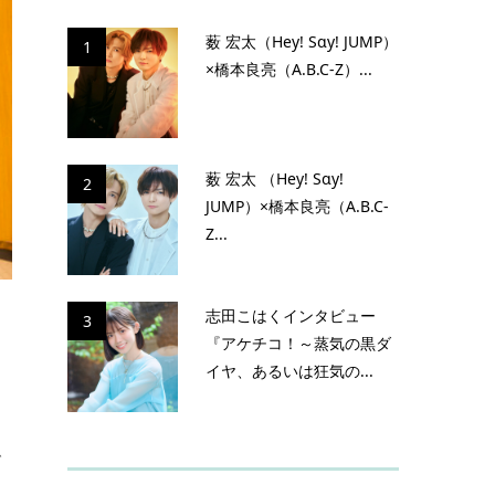
薮 宏太（Hey! Sɑy! JUMP）
1
×橋本良亮（A.B.C-Z）...
薮 宏太 （Hey! Sɑy!
2
JUMP）×橋本良亮（A.B.C-
Z...
志田こはくインタビュー
3
『アケチコ！～蒸気の黒ダ
イヤ、あるいは狂気の...
ア
、