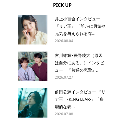
PICK UP
井上小百合インタビュー
『リア王』 「誰かに勇気や
元気を与えられる存...
2026.08.04
古川雄輝×長野凌大（原因
は自分にある。）インタビ
ュー 『普通の恋愛』...
2026.07.27
前田公輝インタビュー 『リ
ア王 -KING LEAR-』「多
層的な表...
2026.07.08