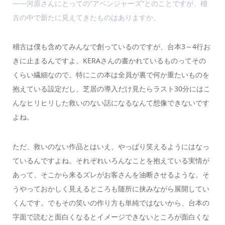
――河原さんにとっての“アベンジャーズ”とのことですが、稽
古の中で新たに見えてきたものはありますか。
稽古は僕も含めてみんなで創っているのですが、台本3～4行お
きに止まるんですよ。KERAさんの書かれているものってその
くらい繊細なので。特にこの本は全員が裏で何か重たいものを
抱えている設定だし、芝居の導入だけ見たらラスト30分にはこ
んなヒリヒリした救いのない話になるなんて想像できないです
よね。
ただ、救いのない作品とはいえ、やっぱり笑えるようにはなっ
ているんですよね。それぞれいろんなことを抱えている実情が
あって、そこから来るズレがお客さんを油断させるような。そ
うやっておかしく見えるところも随所に挟みながら展開してい
くんです。でもその笑いの作り方も単純ではないから、台本の
字面で読むと面白くなるとイメージできないところが面白くな