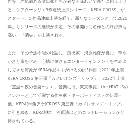
作を、才気溢れる演出家たちが異なる味わいで新たに創り上げ
る、シアタークリエ5作連続上演シリーズ「KERA CROSS」が
スタート。5 作品連続上演を経て、新たなシーズンとして2025
年よりシリーズの継続が決定。その幕開けに名作との呼び声も
高い、『消失』が上演される。
また、その予測不能の物語に、演出家・河原雅彦が挑む。華や
かさと毒を含み、心情に刺さるエンターテインメントを生み出
してきた河原がKERA作品を手がけるのは3作目（2021年上演
KERA CROSS 第三弾『カメレオンズ・リップ』、2022年上演
『室温〜夜の音楽〜』）。音楽には、東京事変、the HIATUSの
メンバーとして活躍する作曲家・キーボーディストの伊澤一
葉。KERA(半角アケ)CROSS 第三弾『カメレオンズ・リップ』
に引き続き、KERA脚本、河原演出とのコラボレーションが期
待されている。