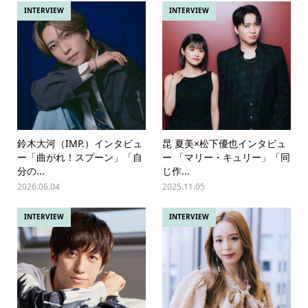
INTERVIEW
INTERVIEW
鈴木大河（IMP.）インタビュ
昆 夏美×松下優也インタビュ
ー「曲がれ！スプーン」「自
ー 「マリー・キュリー」「同
分の...
じ作...
2026.06.04
2025.11.05
INTERVIEW
INTERVIEW