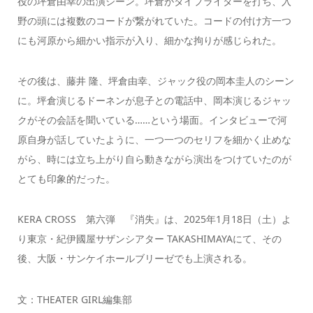
役の坪倉由幸の出演シーン。坪倉がタイプライターを打ち、入
野の頭には複数のコードが繋がれていた。コードの付け方一つ
にも河原から細かい指示が入り、細かな拘りが感じられた。
その後は、藤井 隆、坪倉由幸、ジャック役の岡本圭人のシーン
に。坪倉演じるドーネンが息子との電話中、岡本演じるジャッ
クがその会話を聞いている……という場面。インタビューで河
原自身が話していたように、一つ一つのセリフを細かく止めな
がら、時には立ち上がり自ら動きながら演出をつけていたのが
とても印象的だった。
KERA CROSS 第六弾 『消失』は、2025年1月18日（土）よ
り東京・紀伊國屋サザンシアター TAKASHIMAYAにて、その
後、大阪・サンケイホールブリーゼでも上演される。
文：THEATER GIRL編集部