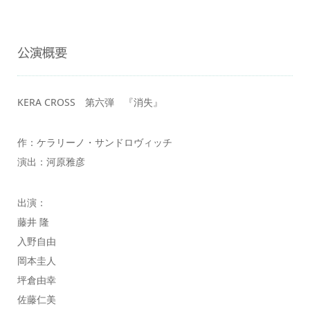
公演概要
KERA CROSS 第六弾 『消失』
作：ケラリーノ・サンドロヴィッチ
演出：河原雅彦
出演：
藤井 隆
入野自由
岡本圭人
坪倉由幸
佐藤仁美