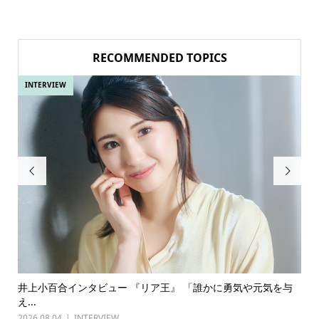
RECOMMENDED TOPICS
INTERVIEW


気や元気を与
古川雄輝×長野凌大（原因は自分にある。）インタビ
『普通...
2026.07.27
INTERVIEW