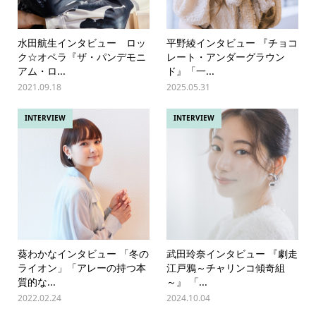
水田航生インタビュー ロッ
平野綾インタビュー 『チョコ
ク☆オペラ『ザ・パンデモニ
レート・アンダーグラウン
アム・ロ...
ド』「一...
2021.09.18
2025.05.31
INTERVIEW
INTERVIEW
葵わかなインタビュー 「冬の
武田玲奈インタビュー 『劇走
ライオン」「アレーの持つ本
江戸鴉～チャリンコ傾奇組
質的な...
～』 「...
2022.02.24
2024.10.04