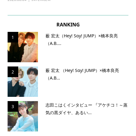
RANKING
薮 宏太（Hey! Sɑy! JUMP）×橋本良亮
1
（A.B....
薮 宏太 （Hey! Sɑy! JUMP）×橋本良亮
2
（A.B...
志田こはくインタビュー 『アケチコ！～蒸
3
気の黒ダイヤ、あるい...