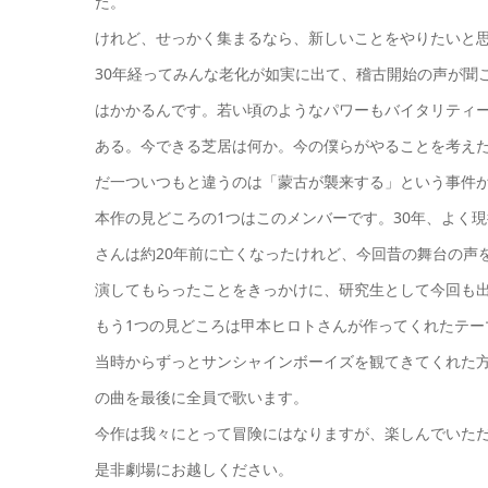
た。
けれど、せっかく集まるなら、新しいことをやりたいと
30年経ってみんな老化が如実に出て、稽古開始の声が聞
はかかるんです。若い頃のようなパワーもバイタリティ
ある。今できる芝居は何か。今の僕らがやることを考え
だ一ついつもと違うのは「蒙古が襲来する」という事件
本作の見どころの1つはこのメンバーです。30年、よく
さんは約20年前に亡くなったけれど、今回昔の舞台の声を使
演してもらったことをきっかけに、研究生として今回も
もう1つの見どころは甲本ヒロトさんが作ってくれたテ
当時からずっとサンシャインボーイズを観てきてくれた
の曲を最後に全員で歌います。
今作は我々にとって冒険にはなりますが、楽しんでいた
是非劇場にお越しください。