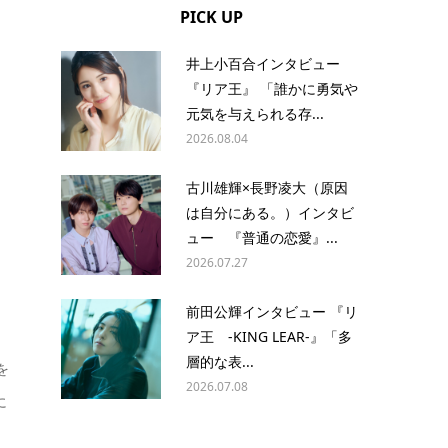
PICK UP
井上小百合インタビュー
『リア王』 「誰かに勇気や
元気を与えられる存...
2026.08.04
古川雄輝×長野凌大（原因
は自分にある。）インタビ
ュー 『普通の恋愛』...
2026.07.27
前田公輝インタビュー 『リ
ア王 -KING LEAR-』「多
層的な表...
を
2026.07.08
に
し