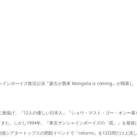
ンボーイズ復活公演『蒙古が襲来 Mongolia is coming』が開幕し
心に旗揚げ。『12人の優しい日本人』『ショウ・マスト・ゴー・オン〜幕
きた。しかし1994年、『東京サンシャインボーイズの「罠」』を最後
劇場シアタートップスの閉館イベントで『returns』を12日間だけ上演