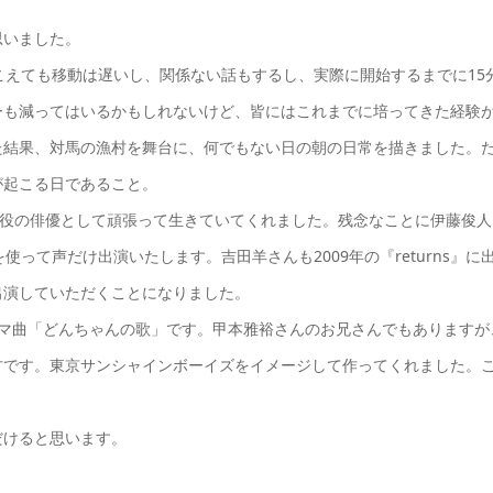
思いました。
こえても移動は遅いし、関係ない話もするし、実際に開始するまでに15
ーも減ってはいるかもしれないけど、皆にはこれまでに培ってきた経験
た結果、対馬の漁村を舞台に、何でもない日の朝の日常を描きました。
が起こる日であること。
現役の俳優として頑張って生きていてくれました。残念なことに伊藤俊人
って声だけ出演いたします。吉田羊さんも2009年の『returns』に
出演していただくことになりました。
ーマ曲「どんちゃんの歌」です。甲本雅裕さんのお兄さんでもありますが
方です。東京サンシャインボーイズをイメージして作ってくれました。
だけると思います。