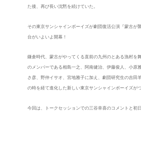
た後、再び長い沈黙を続けていた。
その東京サンシャインボーイズが劇団復活公演『蒙古が
台がいよいよ開幕！
鎌倉時代、蒙古がやってくる直前の九州のとある漁村を
のメンバーである相島一之、阿南健治、伊藤俊人、小原
さ彦、野仲イサオ、宮地雅子に加え、劇団研究生の吉田羊
の時を経て進化した新しい東京サンシャインボーイズが
今回は、トークセッションでの三谷幸喜のコメントと初