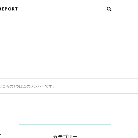
REPORT
！「見どころの1つはこのメンバーです」
復
カテゴリー