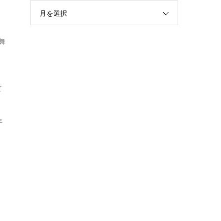
月を選択
舞
ズ
ま
年