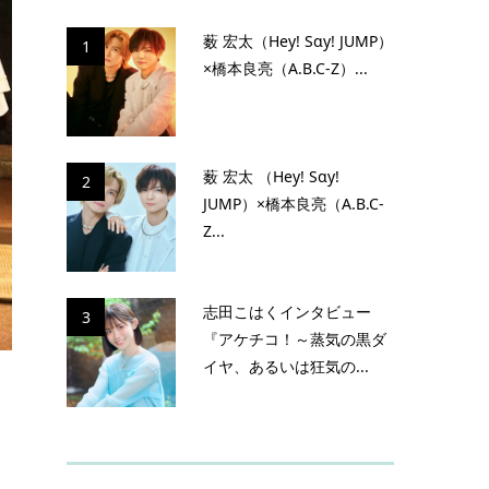
薮 宏太（Hey! Sɑy! JUMP）
1
×橋本良亮（A.B.C-Z）...
薮 宏太 （Hey! Sɑy!
2
JUMP）×橋本良亮（A.B.C-
Z...
志田こはくインタビュー
3
『アケチコ！～蒸気の黒ダ
イヤ、あるいは狂気の...