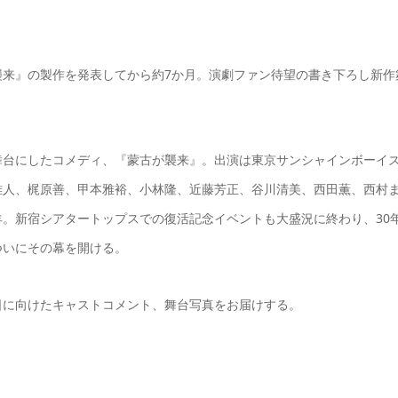
襲来』の製作を発表してから約7か月。演劇ファン待望の書き下ろし新作
舞台にしたコメディ、『蒙古が襲来』。出演は東京サンシャインボーイ
雅人、梶原善、甲本雅裕、小林隆、近藤芳正、谷川清美、西田薫、西村
。新宿シアタートップスでの復活記念イベントも大盛況に終わり、30
ついにその幕を開ける。
日に向けたキャストコメント、舞台写真をお届けする。