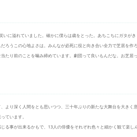
は笑いに溢れていました。確かに僕らは歳をとった。あちこちにガタがき
んだろうこの心地よさは。みんなが必死に役と向き合い全力で芝居を作
な当たり前のことを噛み締めています。劇団って良いもんだな。お芝居
て、より深く人間をとも思いつつ、三十年ぶりの新たな大舞台を大きく
思っています。
じる事が出来るかもで、13人の俳優をそれぞれ色々と細かく観て楽し