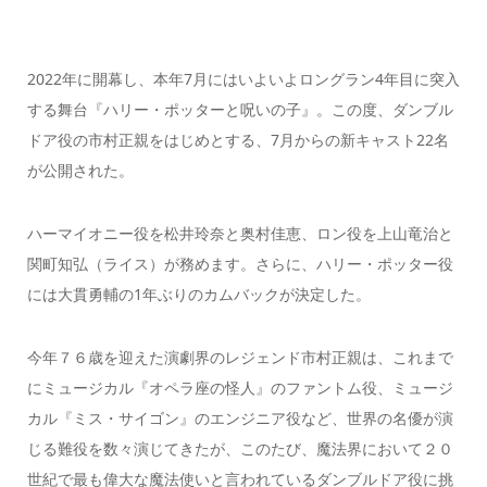
2022年に開幕し、本年7月にはいよいよロングラン4年目に突入
する舞台『ハリー・ポッターと呪いの子』。この度、ダンブル
ドア役の市村正親をはじめとする、7月からの新キャスト22名
が公開された。
ハーマイオニー役を松井玲奈と奥村佳恵、ロン役を上山竜治と
関町知弘（ライス）が務めます。さらに、ハリー・ポッター役
には大貫勇輔の1年ぶりのカムバックが決定した。
今年７６歳を迎えた演劇界のレジェンド市村正親は、これまで
にミュージカル『オペラ座の怪人』のファントム役、ミュージ
カル『ミス・サイゴン』のエンジニア役など、世界の名優が演
じる難役を数々演じてきたが、このたび、魔法界において２０
世紀で最も偉大な魔法使いと言われているダンブルドア役に挑