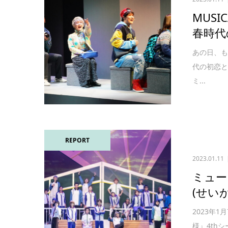
MUSI
春時代
あの日、も
代の初恋
ミ...
REPORT
2023.01.11
ミュー
(せい
2023年1
様』4thシ