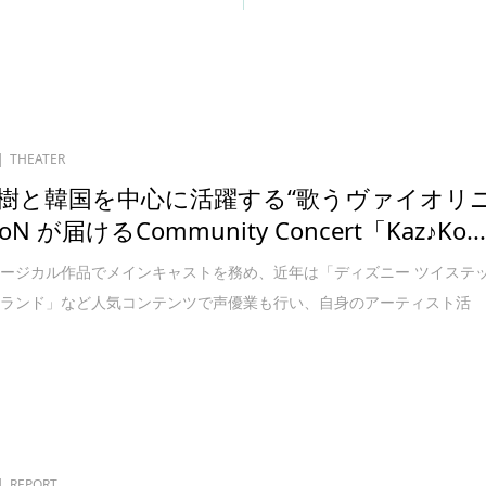
THEATER
樹と韓国を中心に活躍する“歌うヴァイオリ
N が届けるCommunity Concert「Kaz♪Ko..
ージカル作品でメインキャストを務め、近年は「ディズニー ツイステ
ーランド」など人気コンテンツで声優業も行い、自身のアーティスト活
REPORT