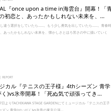
CAL『once upon a time in海雲台』開幕！「
の初恋と、あったかもしれない未来を、...
し違う選択をしていたら……。もう少し勇気を出していたら……。青春
と、あったかもしれない未来を、懐かしさとほろ苦さの中に描いていく
REPORT
ジカル『テニスの王子様』4thシーズン 青学
がく)vs氷帝開幕！「死ぬ気で頑張ってき...
月7日よりTACHIKAWA STAGE GARDENにてミュージカル『テニスの王子
ーズン 青学(せいがく)vs氷帝の東京公演...