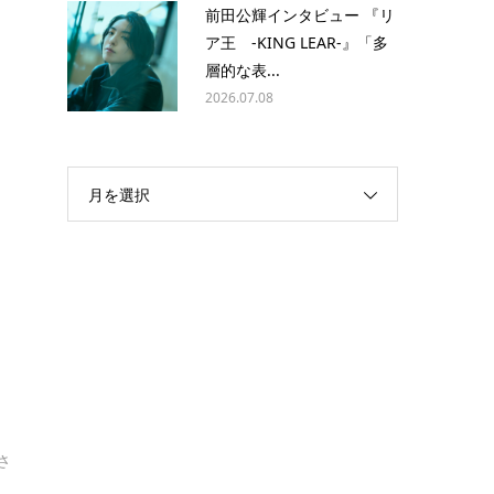
前田公輝インタビュー 『リ
ア王 -KING LEAR-』「多
層的な表...
2026.07.08
月を選択
.
さ