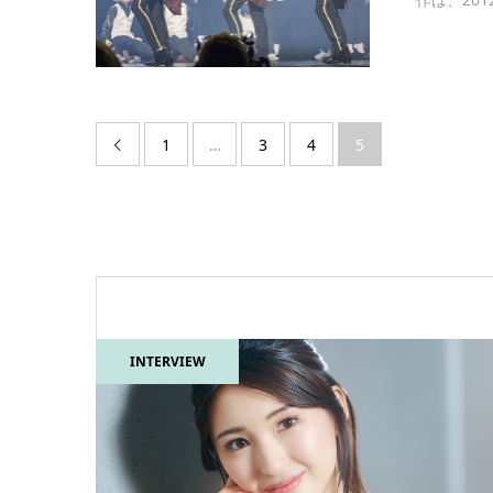
1
…
3
4
5

INTERVIEW