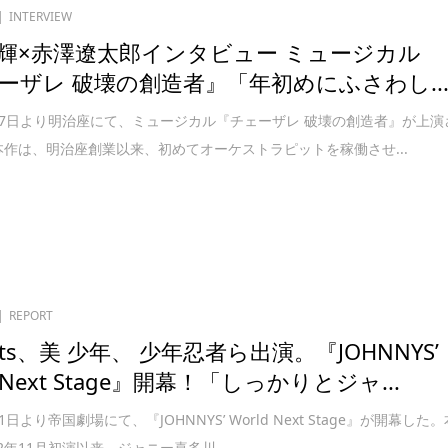
INTERVIEW
輝×赤澤遼太郎インタビュー ミュージカル
ーザレ 破壊の創造者』「年初めにふさわし..
1月7日より明治座にて、ミュージカル『チェーザレ 破壊の創造者』が上演
本作は、明治座創業以来、初めてオーケストラピットを稼働させ...
REPORT
 Jets、美 少年、 少年忍者ら出演。『JOHNNYS’
d Next Stage』開幕！「しっかりとジャ...
月1日より帝国劇場にて、『JOHNNYS’ World Next Stage』が開幕した
2年11月初演以来、ジャニー喜多川...