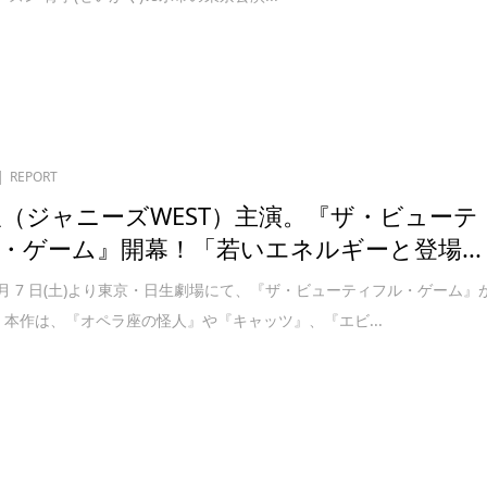
REPORT
望（ジャニーズWEST）主演。『ザ・ビューテ
・ゲーム』開幕！「若いエネルギーと登場...
年 1 月 7 日(土)より東京・日生劇場にて、『ザ・ビューティフル・ゲーム』
 本作は、『オペラ座の怪人』や『キャッツ』、『エビ...