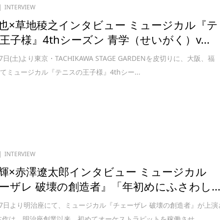
INTERVIEW
也×草地稜之インタビュー ミュージカル『テ
王子様』4thシーズン 青学（せいがく）v...
月7日(土)より東京・TACHIKAWA STAGE GARDENを皮切りに、大阪、福
てミュージカル『テニスの王子様』4thシー...
INTERVIEW
輝×赤澤遼太郎インタビュー ミュージカル
ーザレ 破壊の創造者』「年初めにふさわし..
1月7日より明治座にて、ミュージカル『チェーザレ 破壊の創造者』が上演
本作は、明治座創業以来、初めてオーケストラピットを稼働させ...