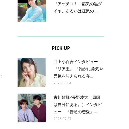
『アケチコ！～蒸気の黒ダ
イヤ、あるいは狂気の...
PICK UP
井上小百合インタビュー
『リア王』 「誰かに勇気や
元気を与えられる存...
が
2026.08.04
古川雄輝×長野凌大（原因
は自分にある。）インタビ
ュー 『普通の恋愛』...
2026.07.27