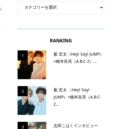
青
時
RANKING
薮 宏太（Hey! Sɑy! JUMP）
1
×橋本良亮（A.B.C-Z）...
薮 宏太 （Hey! Sɑy!
2
JUMP）×橋本良亮（A.B.C-
Z...
志田こはくインタビュー
3