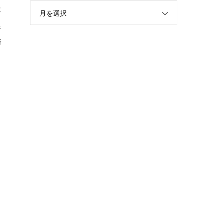
に
月を選択
良
際