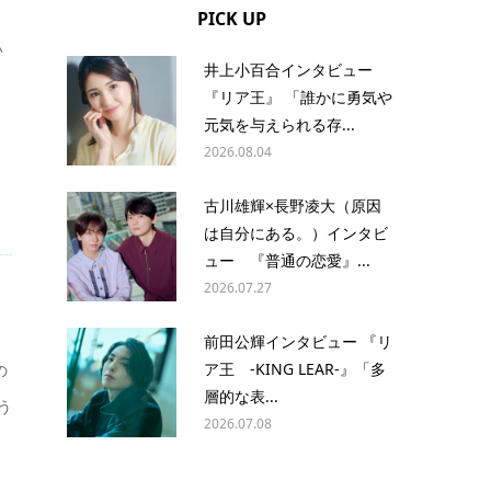
PICK UP
い
井上小百合インタビュー
『リア王』 「誰かに勇気や
元気を与えられる存...
2026.08.04
古川雄輝×長野凌大（原因
は自分にある。）インタビ
ュー 『普通の恋愛』...
2026.07.27
前田公輝インタビュー 『リ
ア王 -KING LEAR-』「多
の
層的な表...
う
2026.07.08