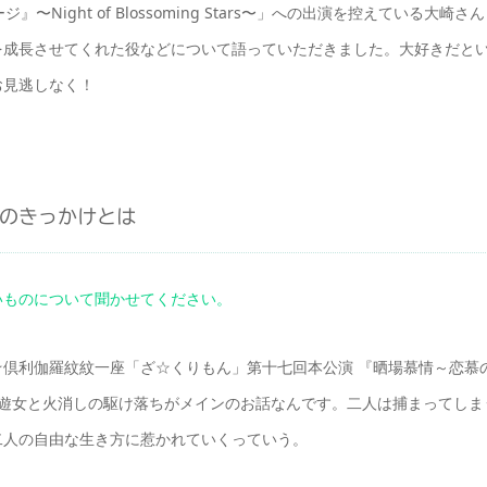
ight of Blossoming Stars〜」への出演を控えている大崎さん
を成長させてくれた役などについて語っていただきました。大好きだと
お見逃しなく！
のきっかけとは
いものについて聞かせてください。
倶利伽羅紋紋一座「ざ☆くりもん」第十七回本公演 『晒場慕情～恋慕
、遊女と火消しの駆け落ちがメインのお話なんです。二人は捕まってしま
二人の自由な生き方に惹かれていくっていう。