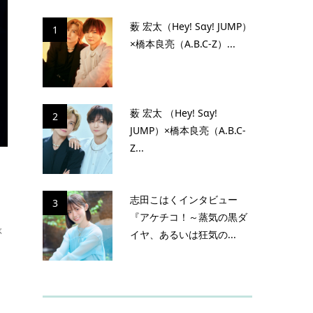
薮 宏太（Hey! Sɑy! JUMP）
1
×橋本良亮（A.B.C-Z）...
薮 宏太 （Hey! Sɑy!
2
JUMP）×橋本良亮（A.B.C-
Z...
志田こはくインタビュー
3
『アケチコ！～蒸気の黒ダ
ぶ
イヤ、あるいは狂気の...
」