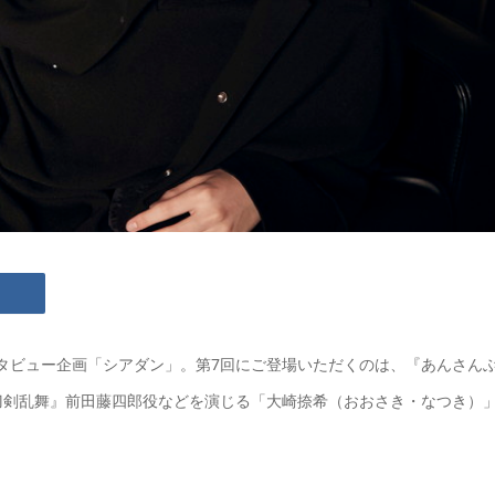
へのインタビュー企画「シアダン」。第7回にご登場いただくのは、『あんさん
刀剣乱舞』前田藤四郎役などを演じる「大崎捺希（おおさき・なつき）