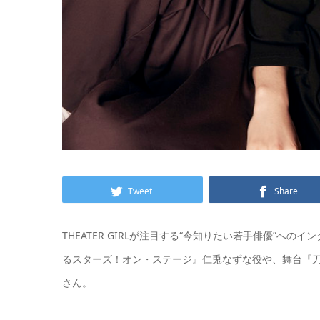
Tweet
Share
THEATER GIRLが注目する“今知りたい若手俳優”
るスターズ！オン・ステージ』仁兎なずな役や、舞台『
さん。