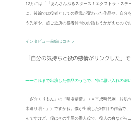
12月には「『あんさんぶるスターズ！エクストラ・ステージ』〜N
に、後編では役者としての意識が変わった作品や、自分
う先輩や、超ご近所の役者仲間のお話もうかがえたので
インタビュー前編はコチラ
「自分の気持ちと役の感情がリンクした」そ
――これまで出演した作品のうちで、特に思い入れの深
「ざ☆くりもん」の『晒場慕情』（＝平成時代劇 片肌☆
木遣り唄～』）ですかね。僕が出演した3作目の作品で
んですけど、僕はその牢屋の番人役で、役人の身ながら