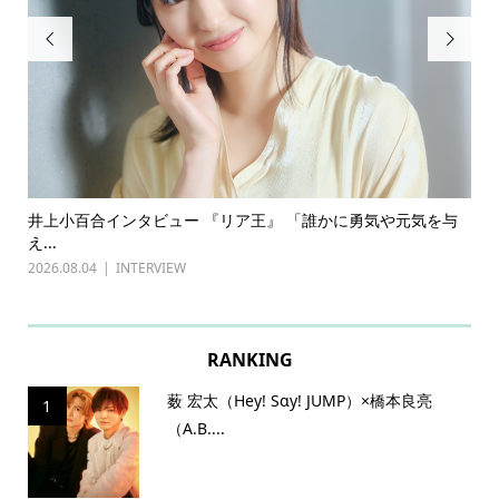


ある
井上小百合インタビュー 『リア王』 「誰かに勇気や元気を与
古
え...
『普
2026.08.04
INTERVIEW
202
RANKING
薮 宏太（Hey! Sɑy! JUMP）×橋本良亮
1
（A.B....