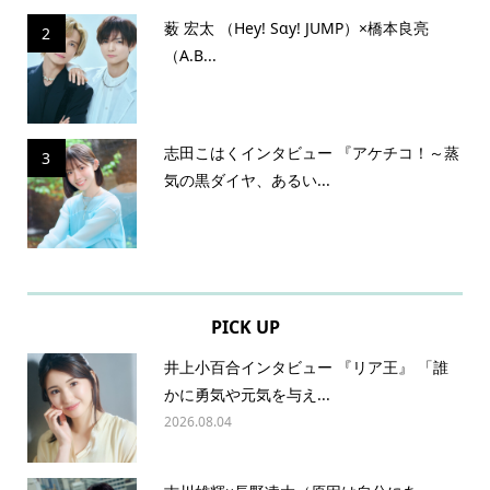
薮 宏太 （Hey! Sɑy! JUMP）×橋本良亮
2
（A.B...
志田こはくインタビュー 『アケチコ！～蒸
3
気の黒ダイヤ、あるい...
PICK UP
井上小百合インタビュー 『リア王』 「誰
かに勇気や元気を与え...
2026.08.04