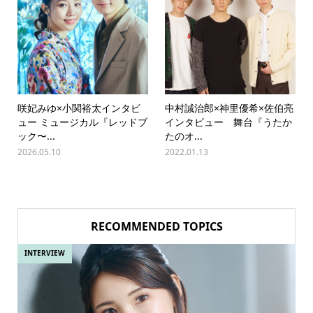
咲妃みゆ×小関裕太インタビ
中村誠治郎×神里優希×佐伯亮
ュー ミュージカル『レッドブ
インタビュー 舞台『うたか
ック〜...
たのオ...
2026.05.10
2022.01.13
RECOMMENDED TOPICS
INTERVIEW
IN