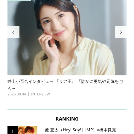


ある
井上小百合インタビュー 『リア王』 「誰かに勇気や元気を与
古
え...
『普
2026.08.04
INTERVIEW
202
RANKING
薮 宏太（Hey! Sɑy! JUMP）×橋本良亮
1