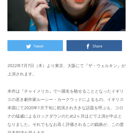
Tweet
Share
2022年7月7日（木）より東京、大阪にて『ザ・ウェルキン』が
上演されます。
本作は『チャイメリカ』で一躍名を馳せることとなったイギリ
スの若き劇作家ルーシー・カークウッドによるもの。イギリス
本国にて2020年1月下旬に初演され大きな話題を呼ぶも、コロ
ナの猛威によるロックダウンのため2ヶ月ほどで上演が中止と
なりました。それでもなお高く評価されるこの戯曲が、この度
日本初演を迎えます。