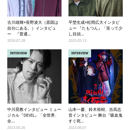
古川雄輝×長野凌大（原因は
平埜生成×松岡広大インタビ
自分にある。）インタビュ
ュー 『たもつん』「笑って少
ー 『普通...
し目頭...
2026.07.28
2025.05.13
INTERVIEW
INTERVIEW
中川晃教インタビュー ミュー
山本一慶、鈴木裕樹、吉高志
ジカル『DEVIL』「全世界、
音インタビュー 舞台『吸血鬼
全...
すぐ死...
2023.05.26
2023.06.01