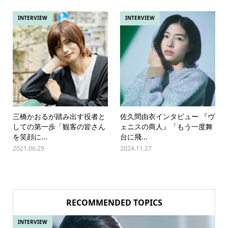
INTERVIEW
INTERVIEW
三橋かおるが踏み出す役者と
佐久間由衣インタビュー 『ヴ
しての第一歩「観客の皆さん
ェニスの商人』「もう一度舞
を笑顔に...
台に飛...
2021.06.29
2024.11.27
RECOMMENDED TOPICS
INTERVIEW
IN