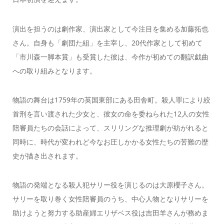
演出を担うのは劇作家、演出家として今注目を集める加藤拓也
さん。自身も「劇団た組」を主宰し、20代作家として初めて
「市川森一脚本賞」も受賞した彼は、今作が初めての翻訳戯曲
への取り組みとなります。
物語の舞台は1759年の英国東部にある田舎町。殺人罪により絞
首刑を言い渡された少女と、彼女の命を委ねられた12人の女性
陪審員たちの会話によって、スリリングな推理劇が紡がれると
同時に、時代が変われど今なお圧しかかる女性たちの苦難の歴
史が描き出されます。
物語の発端となる殺人犯サリー役を演じるのは大原櫻子さん。
サリーを取り巻く女性陪審員のうち、中心人物となりサリーを
助けようと努力する助産婦エリザベス役は吉田羊さんが務めま