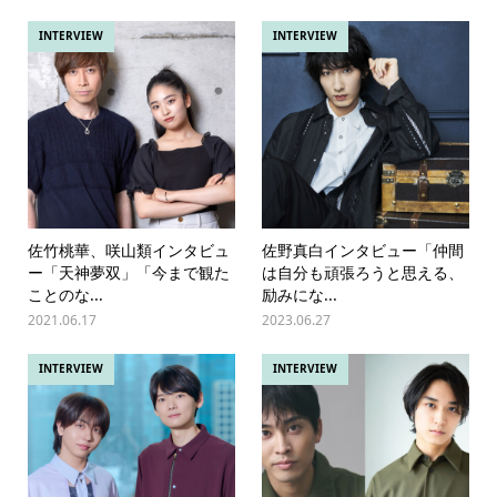
INTERVIEW
INTERVIEW
佐竹桃華、咲山類インタビュ
佐野真白インタビュー「仲間
ー「天神夢双」「今まで観た
は自分も頑張ろうと思える、
ことのな...
励みにな...
2021.06.17
2023.06.27
INTERVIEW
INTERVIEW