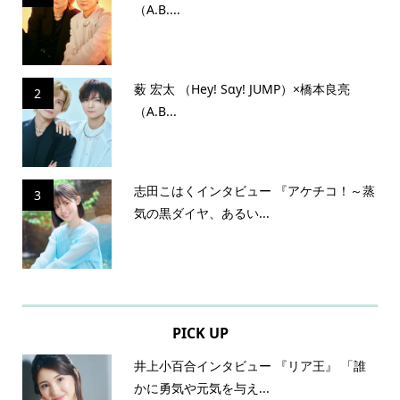
（A.B....
薮 宏太 （Hey! Sɑy! JUMP）×橋本良亮
2
（A.B...
志田こはくインタビュー 『アケチコ！～蒸
3
気の黒ダイヤ、あるい...
PICK UP
井上小百合インタビュー 『リア王』 「誰
かに勇気や元気を与え...