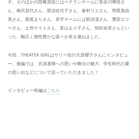
す。そのほかの陪審員役にはベテランチームに長谷川稀世さ
ん、梅沢昌代さん、那須佐代子さん、峯村リエさん、明星真由
美さん、西尾まりさん、若手チームには那須凜さん、豊田エリ
ーさん、土井ケイトさん、富山えり子さん、恒松祐里さんとい
った、幅広く個性豊かな面々が名を連ねました。
今回、THEATER GIRLはサリー役の大原櫻子さんにインタビュ
ー。後編では、共演者陣への思いや舞台の魅力、学生時代の夏
の思い出などについて語っていただきました！
インタビュー前編は
こちら