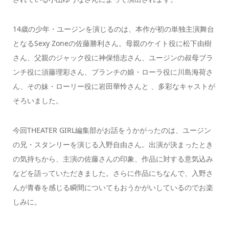
14歳の少年・ユージンを演じるのは、本作が初の単独主演舞台
となるSexy Zoneの佐藤勝利さん。母親のケイト役に松下由樹
さん、父親のジャック役に神保悟志さん、ユージンの叔母ブラ
ンチ役に須藤理彩さん、ブランチの娘・ローラ役に川島海荷さ
ん、その妹・ローリー役に岩田華怜さんと 、多彩なキャストが
そろいました。
今回THEATER GIRL編集部がお話をうかがったのは、ユージン
の兄・スタンリーを演じる入野自由さん。出演が決まったとき
の気持ちから、主演の佐藤さんの印象、作品に対する意気込み
などを語っていただきました。さらに作品にちなんで、入野さ
んが青春を感じる瞬間についてもおうかがいしているのでお楽
しみに。