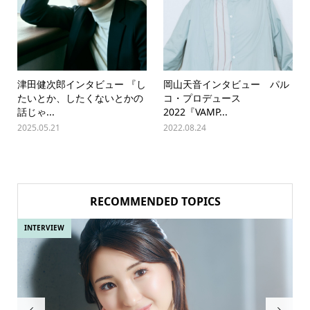
津田健次郎インタビュー 『し
岡山天音インタビュー パル
たいとか、したくないとかの
コ・プロデュース
話じゃ...
2022『VAMP...
2025.05.21
2022.08.24
RECOMMENDED TOPICS
INTERVIEW
IN