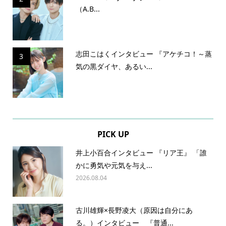
（A.B...
志田こはくインタビュー 『アケチコ！～蒸
3
気の黒ダイヤ、あるい...
PICK UP
井上小百合インタビュー 『リア王』 「誰
かに勇気や元気を与え...
2026.08.04
古川雄輝×長野凌大（原因は自分にあ
る。）インタビュー 『普通...