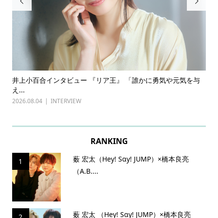


ある
井上小百合インタビュー 『リア王』 「誰かに勇気や元気を与
古
え...
『普
2026.08.04
INTERVIEW
202
RANKING
薮 宏太（Hey! Sɑy! JUMP）×橋本良亮
1
（A.B....
薮 宏太 （Hey! Sɑy! JUMP）×橋本良亮
2