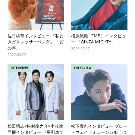
佐竹桃華インタビュー 『私と
横原悠毅（IMP.）インタビュ
きどきレッサーパンダ』 「ど
ー 『GINZA MIGHTY...
の年...
2026.07.07
2022.03.22
INTERVIEW
INTERVIEW
松田悟志×松村龍之介×小波津
松下優也インタビュー ブロー
亜廉インタビュー 『星列車で
ドウェイ・ミュージカル「バ