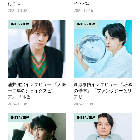
行こ...
イ・バ...
2025.10.02
2022.10.16
INTERVIEW
INTERVIEW
浦井健治インタビュー 『天保
新原泰佑インタビュー 『球体
十二年のシェイクスピ
の球体』 「ファンタジーとリ
ア』 「本当...
アリ...
2024.11.06
2024.09.09
INTERVIEW
INTERVIEW