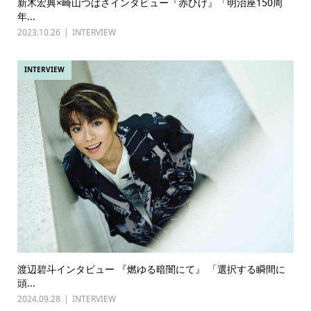
新木宏典×崎山つばさインタビュー『赤ひげ』「明治座150周
年...
2023.10.26
INTERVIEW
INTERVIEW
渡辺碧斗インタビュー 『燃ゆる暗闇にて』 「選択する瞬間に
頭...
2024.09.28
INTERVIEW