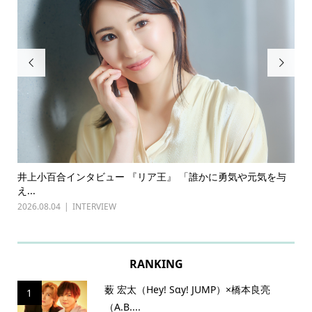


ある
井上小百合インタビュー 『リア王』 「誰かに勇気や元気を与
古
え...
『普
2026.08.04
INTERVIEW
202
RANKING
薮 宏太（Hey! Sɑy! JUMP）×橋本良亮
1
（A.B....