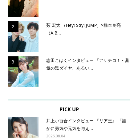
薮 宏太 （Hey! Sɑy! JUMP）×橋本良亮
2
（A.B...
志田こはくインタビュー 『アケチコ！～蒸
3
気の黒ダイヤ、あるい...
PICK UP
井上小百合インタビュー 『リア王』 「誰
かに勇気や元気を与え...
2026.08.04