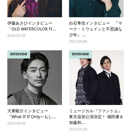
伊藤あさひインタビュー
白石隼也インタビュー 『マ
「OLD WATERCOLOR FI...
ーク・トウェインと不思議な
少年』 ...
2026.05.08
2023.09.08
INTERVIEW
INTERVIEW
大東駿介インタビュー
ミュージカル『ファントム』
『What If If Only―もし...
東京追加公演決定！ 城田優＆
加藤和...
2024.09.06
2023.05.26