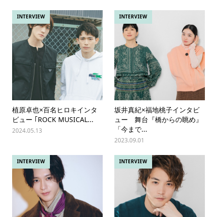
INTERVIEW
INTERVIEW
植原卓也×百名ヒロキインタ
坂井真紀×福地桃子インタビ
ビュー ｢ROCK MUSICAL...
ュー 舞台『橋からの眺め』
「今まで...
2024.05.13
2023.09.01
INTERVIEW
INTERVIEW