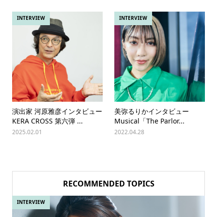
INTERVIEW
INTERVIEW
演出家 河原雅彦インタビュー
美弥るりかインタビュー
KERA CROSS 第六弾 ...
Musical「The Parlor...
2025.02.01
2022.04.28
RECOMMENDED TOPICS
INTERVIEW
IN