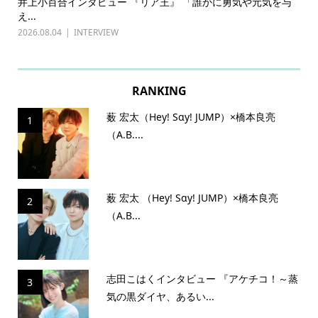
ある
井上小百合インタビュー 『リア王』 「誰かに勇気や元気を与
古
え...
『普
2026.08.04
INTERVIEW
202
RANKING
薮 宏太（Hey! Sɑy! JUMP）×橋本良亮
1
（A.B....
薮 宏太 （Hey! Sɑy! JUMP）×橋本良亮
2
（A.B...
志田こはくインタビュー 『アケチコ！～蒸
3
気の黒ダイヤ、あるい...