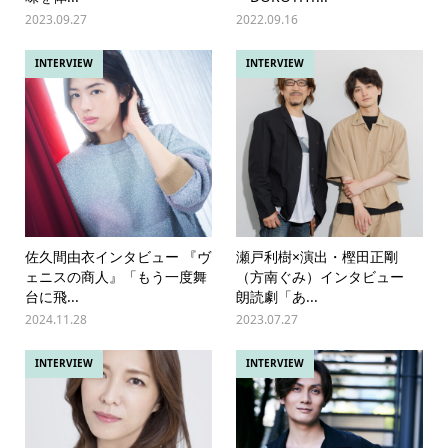
2023.09.27
2022.09.16
INTERVIEW
INTERVIEW
佐久間由衣インタビュー 『ヴ
瀬戸利樹×演出・樫田正剛
ェニスの商人』「もう一度舞
（方南ぐみ）インタビュー
台に飛...
朗読劇「あ...
2024.11.28
2023.07.27
INTERVIEW
INTERVIEW