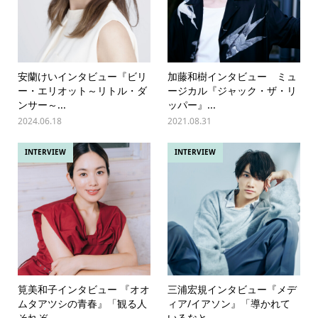
安蘭けいインタビュー『ビリ
加藤和樹インタビュー ミュ
ー・エリオット～リトル・ダ
ージカル『ジャック・ザ・リ
ンサー～...
ッパー』...
2024.06.18
2021.08.31
INTERVIEW
INTERVIEW
筧美和子インタビュー 『オオ
三浦宏規インタビュー『メデ
ムタアツシの青春』「観る人
ィア/イアソン』「導かれて
それぞ...
いるなと...