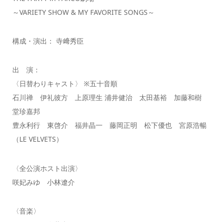
～VARIETY SHOW & MY FAVORITE SONGS～
構成・演出： 寺﨑秀臣
出 演：
〈日替わりキャスト〉 ※五十音順
石川禅 伊礼彼方 上原理生 浦井健治 太田基裕 加藤和樹
堂珍嘉邦
豊永利行 東啓介 福井晶一 藤岡正明 松下優也 宮原浩暢
（LE VELVETS）
〈全公演ホスト出演〉
咲妃みゆ 小林遼介
〈音楽〉