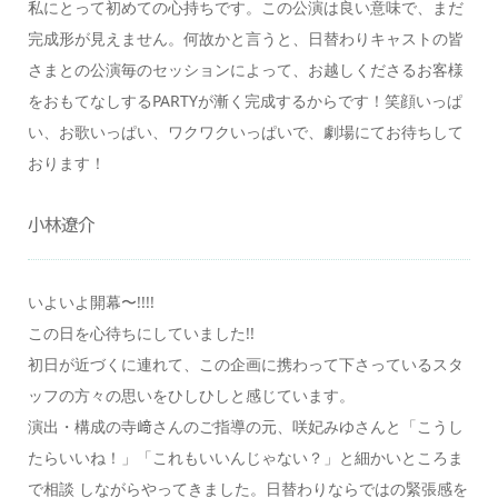
私にとって初めての心持ちです。この公演は良い意味で、まだ
完成形が見えません。何故かと言うと、日替わりキャストの皆
さまとの公演毎のセッションによって、お越しくださるお客様
をおもてなしするPARTYが漸く完成するからです！笑顔いっぱ
い、お歌いっぱい、ワクワクいっぱいで、劇場にてお待ちして
おります！
小林遼介
いよいよ開幕〜!!!!
この日を心待ちにしていました!!
初日が近づくに連れて、この企画に携わって下さっているスタ
ッフの方々の思いをひしひしと感じています。
演出・構成の寺﨑さんのご指導の元、咲妃みゆさんと「こうし
たらいいね！」「これもいいんじゃない？」と細かいところま
で相談 しながらやってきました。日替わりならではの緊張感を