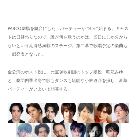
PARCO劇場を舞台にした、パーティーがついに始まる。キャス
トは日替わりなので、誰が何を歌うのかは、当日にしか分から
ないという期待感満載のステージ。第二幕で歌唱予定の楽曲も
一部発表となった。
全公演のホスト役に、元宝塚歌劇団のトップ娘役・咲妃みゆ
と、劇団四季出身で歌もダンスも堪能な小林遼介を擁し、豪華
パーティーがいよいよ開幕する。