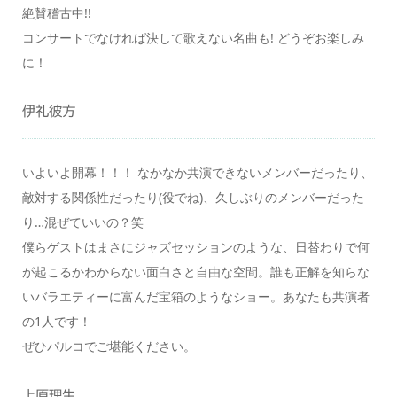
絶賛稽古中!!
コンサートでなければ決して歌えない名曲も! どうぞお楽しみ
に！
伊礼彼方
いよいよ開幕！！！ なかなか共演できないメンバーだったり、
敵対する関係性だったり(役でね)、久しぶりのメンバーだった
り…混ぜていいの？笑
僕らゲストはまさにジャズセッションのような、日替わりで何
が起こるかわからない面白さと自由な空間。誰も正解を知らな
いバラエティーに富んだ宝箱のようなショー。あなたも共演者
の1人です！
ぜひパルコでご堪能ください。
上原理生