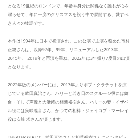
となる19世紀のロンドンで、年齢や身分は関係なく誰もが心を
躍らせて、年に一度のクリスマスを祝う中で展開する、愛すべ
き人々の物語です。
本作は1994年に日本で初演され、この公演で主演を務めた市村
正親さんは、以降97年、99年、リニューアルした2013年、
2015年、 2019年と再演を重ね、2022年は3年振り7度目の出演
となります。
2022年版のメンバーには、2013年よりボブ・クラチットを演
じている武田真治さん、ハリーと若き日のスクルージ役には舞
台・そして声優と大活躍の相葉裕樹さん。ハリーの妻・イザベ
ル役には実咲凜音さん、かつての相棒・ジェイコブ・マーレイ
役は安崎 求さんが演じます。
THEATER GIRLは、武田真治さんと相葉裕樹さんにインタビュ