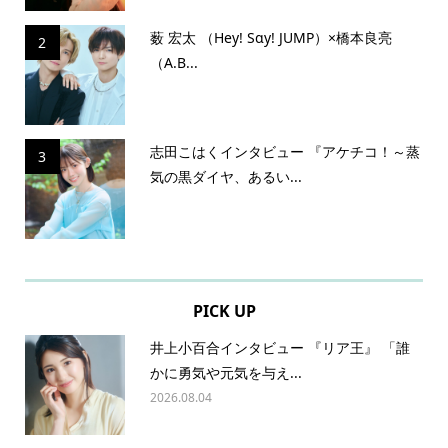
薮 宏太 （Hey! Sɑy! JUMP）×橋本良亮
2
（A.B...
志田こはくインタビュー 『アケチコ！～蒸
3
気の黒ダイヤ、あるい...
PICK UP
井上小百合インタビュー 『リア王』 「誰
かに勇気や元気を与え...
2026.08.04