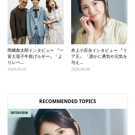
岡﨑彪太郎インタビュー 『一
井上小百合インタビュー 『リ
富士茄子牛焦げルギー』「よ
ア王』 「誰かに勇気や元気を
りレベ...
与え...
2024.09.20
2026.08.04
RECOMMENDED TOPICS
INTERVIEW
INTE