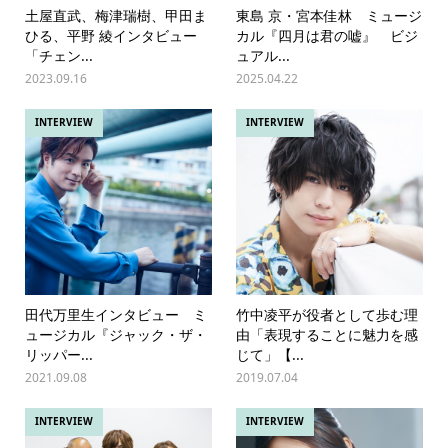
土屋直武、梅津瑞樹、甲田ま
東島 京・宮本佳林 ミュージ
ひる、平野 綾インタビュー
カル『四月は君の嘘』 ビジ
「チェン...
ュアル...
2023.09.16
2025.04.22
INTERVIEW
INTERVIEW
田代万里生インタビュー ミ
竹中凌平が役者として歩む理
ュージカル『ジャック・ザ・
由「表現することに魅力を感
リッパー...
じて」【...
2021.09.08
2019.07.04
INTERVIEW
INTERVIEW