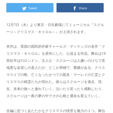
Tweet
Share
12月7日（水）より東京・日生劇場にてミュージカル『スクル
ージ～クリスマス・キャロル～』が上演されます。
本作は、英国の国民的作家チャールズ・ディケンズの名作『ク
リスマス・キャロル』を原作にした、心温まる作品。舞台は19
世紀半ばのロンドン。主人公・スクルージは人嫌いのけちで意
地悪な金貸しの老人だが、どこか滑稽で、愛嬌がある。クリス
マスイブの晩、亡くなったかつての親友・マーレイの亡霊とク
リスマスの精霊たちが現れた。彼らはスクルージを過去、現
在、未来の旅へと連れていく。泣いたり笑ったり感動したり、
スクルージは一夜の夢の中でその心根と運命を変えていく。
全編に息づくあたたかなクリスマスの情景も魅力の１つ。舞台