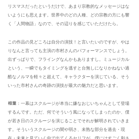
リスマスだったというだけで、あまり宗教的なメッセージはな
いようにも思えます。世界中のどの人種、どの宗教の方にも響
く「人間物語」なので、その辺りを感じていただけたら。
この作品の見どころは自分の演技！と言いたいのですが、やは
りなんと言っても主演の市村さんのパフォーマンスでしょう。
出ずっぱりで、フライングなんかもありますし。ミュージカル
という、一瞬でもタイミングを逃すと台無しになりかねない過
酷なノルマを軽々と超えて、キャラクターを演じている、そう
いった市村さんの奇跡の演技が最大の魅力だと思います。
：一幕はスクルージが本当に嫌なおじいちゃんとして登場
相葉
するんです。ただ、何でそういう風になってしまったのか、僕
が若き日のスクルージを演じることでそれが解明されていきま
す。そういうスクルージの闇や弱さ、未熟な部分を過去・現
在・未来と見ていく中で出てくるセリフが、僕にはすごく刺さ