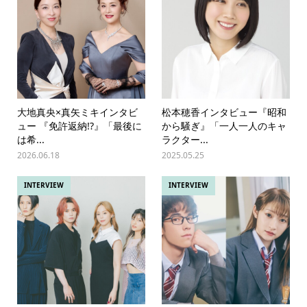
大地真央×真矢ミキインタビ
松本穂香インタビュー『昭和
ュー 『免許返納!?』「最後に
から騒ぎ』「一人一人のキャ
は希...
ラクター...
2026.06.18
2025.05.25
INTERVIEW
INTERVIEW