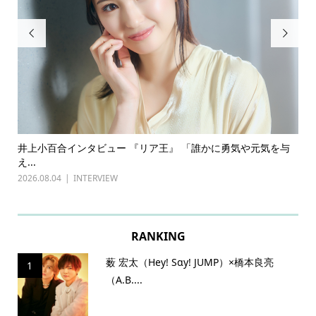


る
井上小百合インタビュー 『リア王』 「誰かに勇気や元気を与
古川
え...
『普通.
2026.08.04
INTERVIEW
2026.0
RANKING
薮 宏太（Hey! Sɑy! JUMP）×橋本良亮
1
（A.B....