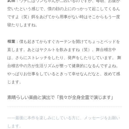
：ウチにはワンちゃんが二匹いるのですが、毎朝、お腹が
武田
空いたという感じで、僕の顔の上にのっかって起こしてくるん
ですよ（笑）餌をあげてから用事がない時はそこからもう一度
寝たりしますね。
：僕も起きてからすぐカーテンを開けてちょっとベッドを
相葉
直します。あとはヤクルトを飲みますね（笑）。舞台稽古中
は、さらにストレッチをしたり、発声をしたりしています。 舞
台稽古中の方が生活リズムが整って健康的になるんですよね。
やっぱりお仕事をしているときって幸せなんだなと、改めて感
じます。
素晴らしい楽曲と演出で「我々が全身全霊で演じます」
――最後に本作を楽しみにしている方に、メッセージをお願い
します。