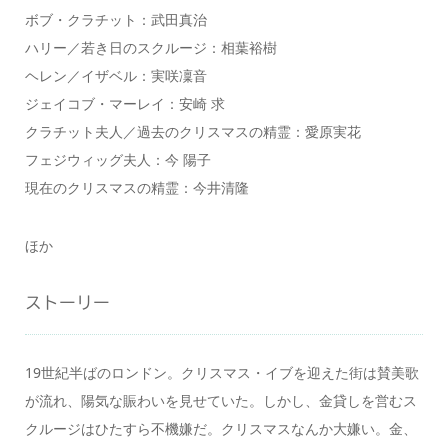
ボブ・クラチット：武田真治
ハリー／若き日のスクルージ：相葉裕樹
ヘレン／イザベル：実咲凜音
ジェイコブ・マーレイ：安崎 求
クラチット夫人／過去のクリスマスの精霊：愛原実花
フェジウィッグ夫人：今 陽子
現在のクリスマスの精霊：今井清隆
ほか
ストーリー
19世紀半ばのロンドン。クリスマス・イブを迎えた街は賛美歌
が流れ、陽気な賑わいを見せていた。しかし、金貸しを営むス
クルージはひたすら不機嫌だ。クリスマスなんか大嫌い。金、