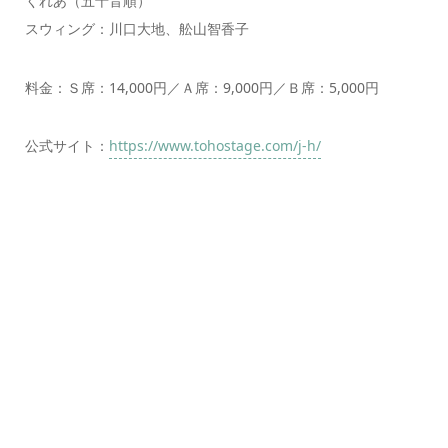
くれあ（五十音順）
スウィング：川口大地、舩山智香子
料金：Ｓ席：14,000円／Ａ席：9,000円／Ｂ席：5,000円
公式サイト：
https://www.tohostage.com/j-h/