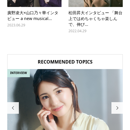
廣野凌大×山口乃々華インタ
松田昇大インタビュー 「舞台
ビュー a new musical...
上ではめちゃくちゃ楽しん
で、伸び...
2023.06.29
2022.04.29
RECOMMENDED TOPICS
INTERVIEW

