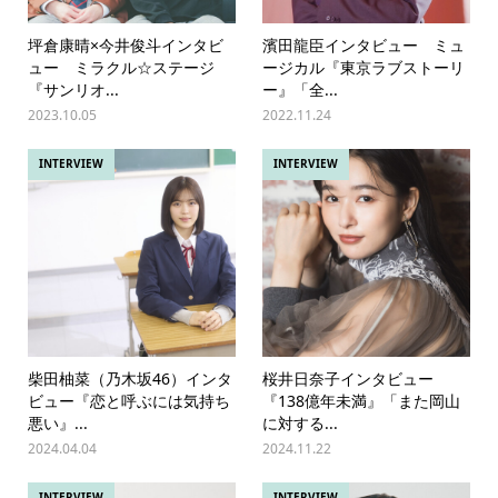
坪倉康晴×今井俊斗インタビ
濱田龍臣インタビュー ミュ
ュー ミラクル☆ステージ
ージカル『東京ラブストーリ
『サンリオ...
ー』「全...
2023.10.05
2022.11.24
INTERVIEW
INTERVIEW
柴田柚菜（乃木坂46）インタ
桜井日奈子インタビュー
ビュー『恋と呼ぶには気持ち
『138億年未満』「また岡山
悪い』...
に対する...
2024.04.04
2024.11.22
INTERVIEW
INTERVIEW