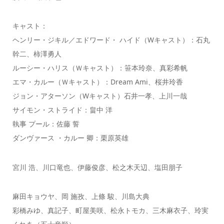
キャスト：
ヘンリー・ジキル／エドワード・ ハイド（Wキャスト）：石丸
幹二、柿澤勇人
ルーシー・ハリス（Ｗキャスト）：笹本玲奈、真彩希帆
エマ・カルー（Ｗキャスト）：Dream Ami、桜井玲香
ジョン・アターソン（Wキャスト）石井一孝、上川一哉
サイモン・ストライド：畠中 洋
執事 プール：佐藤 誓
ダンヴァース ・カルー 卿：栗原英雄
宮川 浩、川口竜也、伊藤俊彦、松之木天辺、塩田朋子
麻田キョウヤ、岡 施孜、上條 駿、川島大典
彩橋みゆ、真記子、町屋美咲、松永トモカ、三木麻衣子、玲実