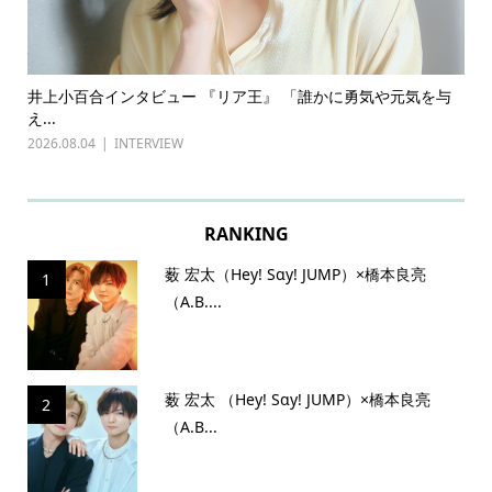
誰かに勇気や元気を与
古川雄輝×長野凌大（原因は自分にある。）イ
『普通...
2026.07.27
INTERVIEW
RANKING
薮 宏太（Hey! Sɑy! JUMP）×橋本良亮
1
（A.B....
薮 宏太 （Hey! Sɑy! JUMP）×橋本良亮
2
（A.B...